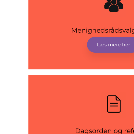
Menighedsrådsval
Læs mere her
Dagsorden og ref