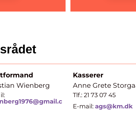
dsrådet
tformand
Kasserer
stian Wienberg
Anne Grete Storga
l:
Tlf.: 21 73 07 45
nberg1976@gmail.c
E-mail:
ags@km.dk