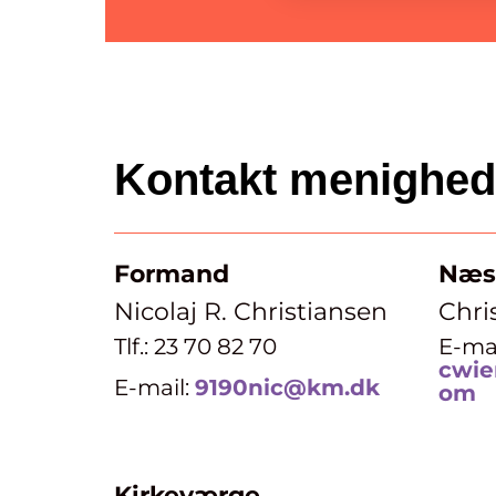
Kontakt menighe
Formand
Næs
Nicolaj R. Christiansen
Chri
Tlf.: 23 70 82 70
E-mai
cwie
E-mail:
9190nic@km.dk
om
Kirkeværge