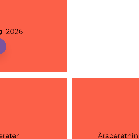
g 2026
erater
Årsberetnin