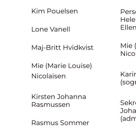
Kim Pouelsen
Pers
Hele
Elle
Lone Vanell
Mie 
Maj-Britt Hvidkvist
Nico
Mie (Marie Louise)
Kari
Nicolaisen
(sog
Kirsten Johanna
Sekr
Rasmussen
Joh
(adm
Rasmus Sommer