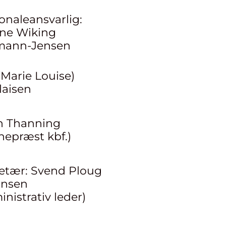
onaleansvarlig:
ne Wiking
mann-Jensen
(Marie Louise)
laisen
n Thanning
nepræst kbf.)
etær: Svend Ploug
ansen
inistrativ leder)