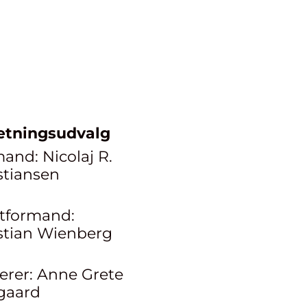
etningsudvalg
and: Nicolaj R.
stiansen
tformand:
stian Wienberg
erer: Anne Grete
gaard