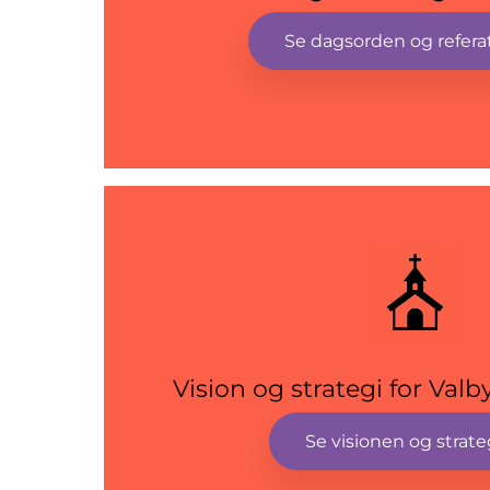
Se dagsorden og refera
Vision og strategi for Val
Se visionen og strat