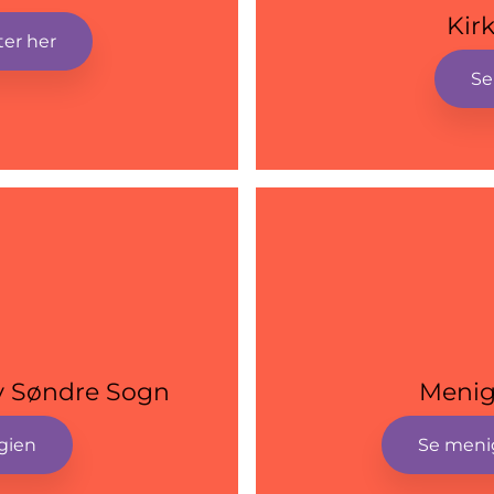
Kir
ter her
Se
by Søndre Sogn
Meni
egien
Se meni