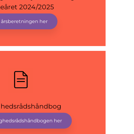
keåret 2024/2025
 årsberetningen her
ghedsrådshåndbog
ghedsrådshåndbogen her