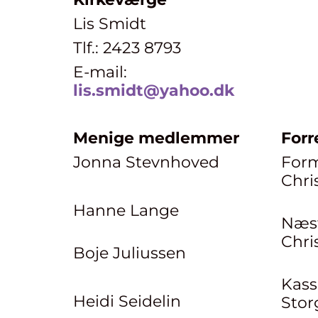
Lis Smidt
Tlf.: 2423 8793
E-mail:
lis.smidt@yahoo.dk
Menige medlemmer
Forr
Jonna Stevnhoved
Form
Chri
Hanne Lange
Næs
Chri
Boje Juliussen
Kass
Heidi Seidelin
Stor