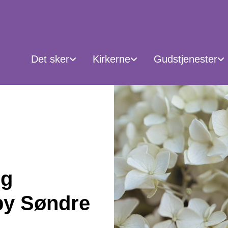
Det sker
Kirkerne
Gudstjenester
ig
lby Søndre