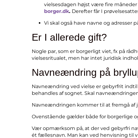
vielsesdagen højst være fire månede
borger.dk
.
Derefter får I prøvelsesatt
Vi skal også have navne og adresser på
Er I allerede gift?
Nogle par, som er borgerligt viet, fx på rå
vielsesritualet, men har intet juridisk indhold.
Navneændring på bryll
Navneændring ved vielse er gebyrfrit indt
behandles af sognet. Skal navneændringen t
Navneændringen kommer til at fremgå af jeres
Ovenstående gælder både for borgerlige og 
Vær opmærksom på, at der ved gebyrfri nav
ét fællesnavn. Man kan ved henvisning t