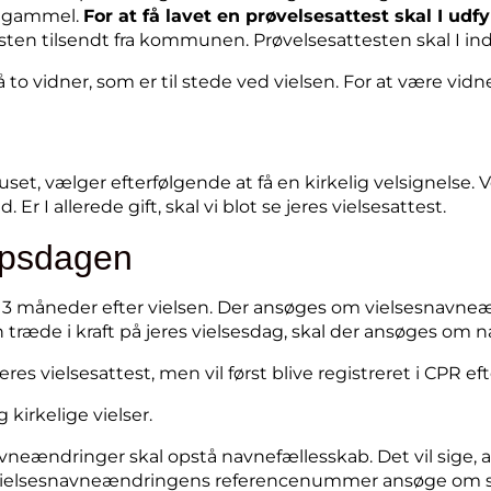
r gammel.
For at få lavet en prøvelsesattest skal I u
esten tilsendt fra kommunen. Prøvelsesattesten skal I in
 to vidner, som er til stede ved vielsen. For at være vi
dhuset, vælger efterfølgende at få en kirkelig velsignels
 Er I allerede gift, skal vi blot se jeres vielsesattest.
upsdagen
il 3 måneder efter vielsen. Der ansøges om vielsesnavne
ræde i kraft på jeres vielsesdag, skal der ansøges om 
 vielsesattest, men vil først blive registreret i CPR eft
kirkelige vielser.
neændringer skal opstå navnefællesskab. Det vil sige, 
il vielsesnavneændringens referencenummer ansøge om 