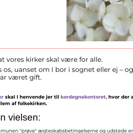
t vores kirker skal være for alle.
s os, uanset om I bor i sognet eller ej – o
ar været gift.
er
skal I henvende jer til
kordegnekontoret,
hvor der af
lem af folkekirken.
n vielsen:
kommunen "prøve" ægteskabsbetingelserne og udstede en