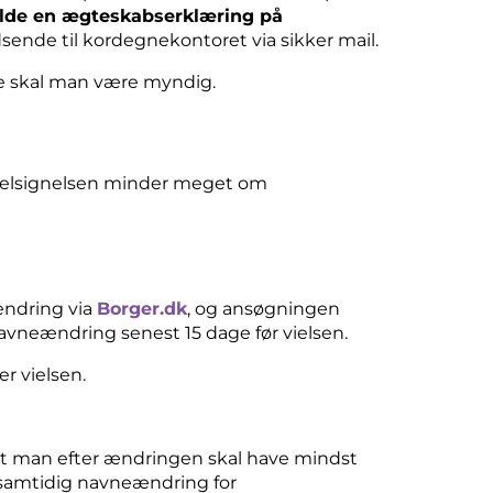
dfylde en ægteskabserklæring på
dsende til kordegnekontoret via sikker mail.
dne skal man være myndig.
e. Velsignelsen minder meget om
ændring via
Borger.dk
, og ansøgningen
navneændring senest 15 dage før vielsen.
er vielsen.
at man efter ændringen skal have mindst
samtidig navneændring for