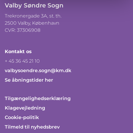
Valby Søndre Sogn
Trekronergade 3A, st. th.
2500 Valby, København
CVR: 37306908
Kontakt os
+ 45 36 45 21 10
valbysoendre.sogn@km.dk
Se åbningstider her
Tilgængelighedserklæring
Klagevejledning
Cookie-politik
Tilmeld til nyhedsbrev