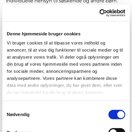
individuelle hensyn til søskende og andre børn.
Hvis man ønsker dåb, skal man henvende sig på
kordegnekontoret
.
Denne hjemmeside bruger cookies
Læs mere om dåb her
Vi bruger cookies til at tilpasse vores indhold og
annoncer, til at vise dig funktioner til sociale medier og til
Gudstjenester og
at analysere vores trafik. Vi deler også oplysninger om
din brug af vores hjemmeside med vores partnere inden
koncerter for børn
for sociale medier, annonceringspartnere og
analysepartnere. Vores partnere kan kombinere disse
data med andre oplysninger, du har givet dem, eller som
de har indsamlet fra din brug af deres tjenester.
Samtykkevalg
Nødvendig