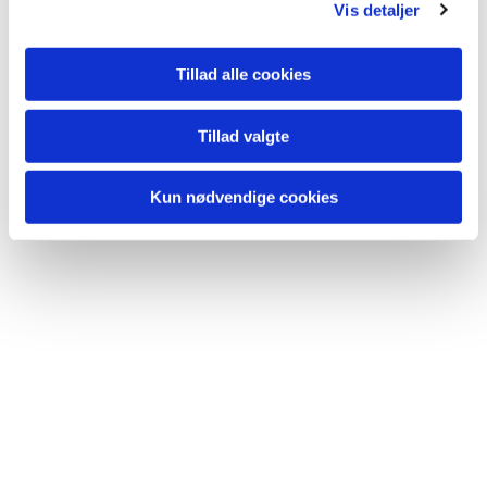
Vis detaljer
Se info om vores kirker
Tillad alle cookies
Få indblik i sognet
Tillad valgte
Kun nødvendige cookies