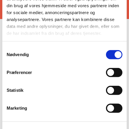
din brug af vores hjemmeside med vores partnere inden
for sociale medier, annonceringspartnere og
analysepartnere. Vores partnere kan kombinere disse
data med andre oplysninger, du har givet dem, eller som
Gudstjenester
de har indsamlet fra din brug af deres tjenester.
Vi har højmesse søndage kl. 10.30 på skift i vores to
kirker samt varierende tjenester på hverdage og
Samtykkevalg
særlige børnegudstjenester på udvalgte dage.
Nødvendig
Se oversigt over gudstjenester
Præferencer
Statistik
Vores kirker
Marketing
I Valby Søndre Sogn har vi to kirker: Johannes
Døbers Kirke, som ligger på Trekronergade, og
Margrethekirken, som ligger ved Folehaven.