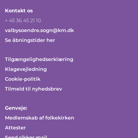
Kontakt os
+ 45 36 45 21 10
valbysoendre.sogn@km.dk
Se åbningstider her
Tilgængelighedserklæring
Klagevejledning
Cookie-politik
Tilmeld til nyhedsbrev
Genveje:
Medlemskab af folkekirken
Attester
Send sikker mail