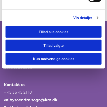
Vis detaljer
Tillad alle cookies
Tillad valgte
Valby Søndre Sogn
Trekronergade 3A, st. th.
Kun nødvendige cookies
2500 Valby, København
CVR: 37306908
Kontakt os
+ 45 36 45 21 10
valbysoendre.sogn@km.dk