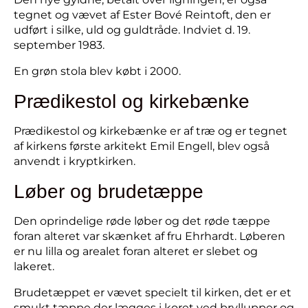
tegnet og vævet af Ester Bové Reintoft, den er
udført i silke, uld og guldtråde. Indviet d. 19.
september 1983.
En grøn stola blev købt i 2000.
Prædikestol og kirkebænke
Prædikestol og kirkebænke er af træ og er tegnet
af kirkens første arkitekt Emil Engell, blev også
anvendt i kryptkirken.
Løber og brudetæppe
Den oprindelige røde løber og det røde tæppe
foran alteret var skænket af fru Ehrhardt. Løberen
er nu lilla og arealet foran alteret er slebet og
lakeret.
Brudetæppet er vævet specielt til kirken, det er et
smukt tæppe der lægges i koret ved bryllupper og