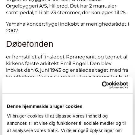
Orgelbyggeri A/S, Hillerød. Det har 2 manualer
samt pedal, til i alt 23 stemmer, der kan øges til 25.
Yamaha koncertflygel indkøbt af menighedsrådet i
2007.
Døbefonden
er fremstillet af finslebet Rønnegranit og tegnet af
kirkens første arkitekt Emil Engell. Den blev
indviet den 6. juni 1943 og er således taget med fra
kryptkirken. Den er skænket af maskinmester H. V.
Eriksen og hustru Boline, der i februar 1941 først
gav kryptkirken en døbefont, lavet af en udhulet
egestamme. Denne måtte imidlertid udskiftes
efter nogle måneders brug, da den på grund af
Denne hjemmeside bruger cookies
indtørring skilte ad i to dele.
Vi bruger cookies til at tilpasse vores indhold og
Kirkens sølvtøj
annoncer, til at vise dig funktioner til sociale medier og til
at analysere vores trafik. Vi deler også oplysninger om