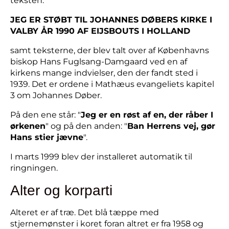
teksten:
JEG ER STØBT TIL JOHANNES DØBERS KIRKE I
VALBY ÅR 1990 AF EIJSBOUTS I HOLLAND
samt teksterne, der blev talt over af Københavns
biskop Hans Fuglsang-Damgaard ved en af
kirkens mange indvielser, den der fandt sted i
1939. Det er ordene i Mathæus evangeliets kapitel
3 om Johannes Døber.
På den ene står: "
Jeg er en røst af en, der råber I
ørkenen
" og på den anden: "
Ban Herrens vej, gør
Hans stier jævne
".
I marts 1999 blev der installeret automatik til
ringningen.
Alter og korparti
Alteret er af træ. Det blå tæppe med
stjernemønster i koret foran altret er fra 1958 og