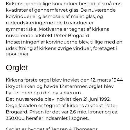
Kirkens oprindelige korvinduer bestod af små ens
kvadrater af gennemfarvet glas. De nuværende
korvinduer er glasmosaik af malet glas, og
rudeudskæringerne i de to vinduer er
symmetriske. Motiverne er tegnet af kirkens
nuværende arkitekt Peter Brogaard.
Indsætningen af korvinduerne blev, tillige med en
udskiftning af kirkens øvrige vinduer, foretaget i
1988-1989.
Orglet
Kirkens første orgel blev indviet den 12. marts 1944
i kryptkirken og havde 12 stemmer, orglet blev
flyttet med op i det ny kirkerum.
Det nuværende blev indviet den 21. juni 1992.
Orgelfacaden er tegnet af kirkens arkitekt Peter
Brogaard. Prisen for det var 2,6 mio. kroner og ca.
350.000 heraf er indsamlet i sognet.
Orglet er bygget af Jensen & Thomsens