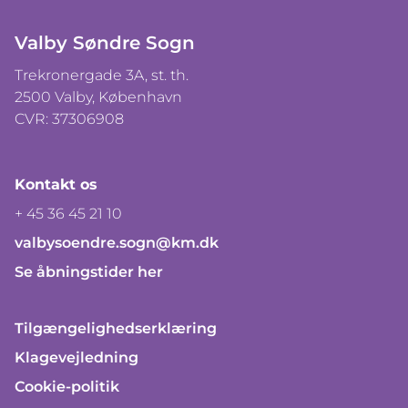
Valby Søndre Sogn
Trekronergade 3A, st. th.
2500 Valby, København
CVR: 37306908
Kontakt os
+ 45 36 45 21 10
valbysoendre.sogn@km.dk
Se åbningstider her
Tilgængelighedserklæring
Klagevejledning
Cookie-politik