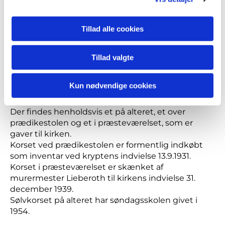
Bent Ehrhardt er søn af kirkens første sognepræst
og primus motor i udskillelsen af Johannes Døber
sogn fra Jesuskirken.
Tillad alle cookies
- Senere indviedes to vaser svarende til de nye
lysestager, begge dele tegnet og udført af
Tillad valgte
sølvsmed Erik Sjødahl.
Kun nødvendige cookies
Krucifikserne
Der findes henholdsvis et på alteret, et over
prædikestolen og et i præsteværelset, som er
gaver til kirken.
Korset ved prædikestolen er formentlig indkøbt
som inventar ved kryptens indvielse 13.9.1931.
Korset i præsteværelset er skænket af
murermester Lieberoth til kirkens indvielse 31.
december 1939.
Sølvkorset på alteret har søndagsskolen givet i
1954.