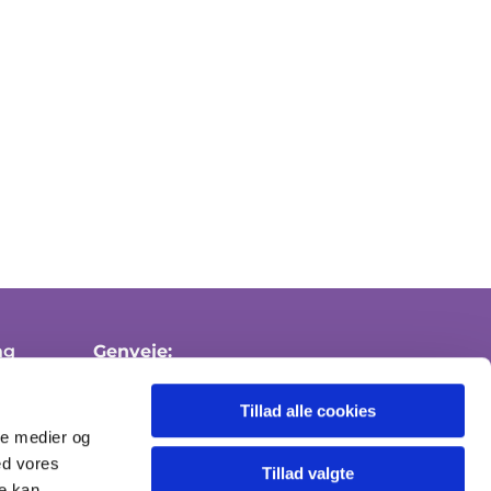
ng
Genveje:
Medlemskab af folkekirken
Tillad alle cookies
Attester
ale medier og
ed vores
Send sikker mail
Tillad valgte
re kan