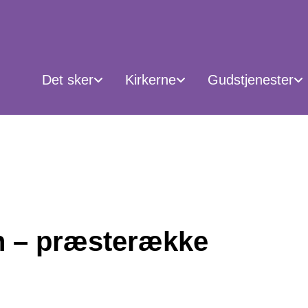
Det sker
Kirkerne
Gudstjenester
n – præsterække