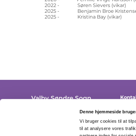
2022 - Søren Sievers (vikar)
2025 - Benjamin Broe Kristensen
2025 - Kristina Bay (vikar)
Valby Søndre Sogn
Konta
+ 45 36
Trekronergade 3A, st. th.
Denne hjemmeside bruger
2500 Valby, København
valby
Vi bruger cookies til at til
CVR: 37306908
til at analysere vores tra
Se åbn
partnere inden for sociale