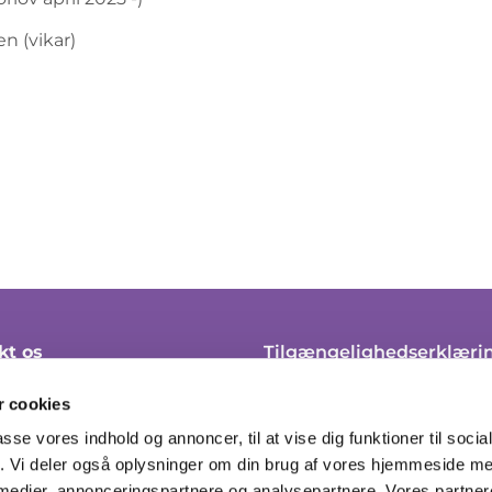
 (vikar)
kt os
Tilgængelighedserklæri
 45 21 10
Klagevejledning
 cookies
soendre.sogn@km.dk
Cookie-politik
passe vores indhold og annoncer, til at vise dig funktioner til soci
fik. Vi deler også oplysninger om din brug af vores hjemmeside m
ingstider her
Tilmeld til nyhedsbrev
 medier, annonceringspartnere og analysepartnere. Vores partne