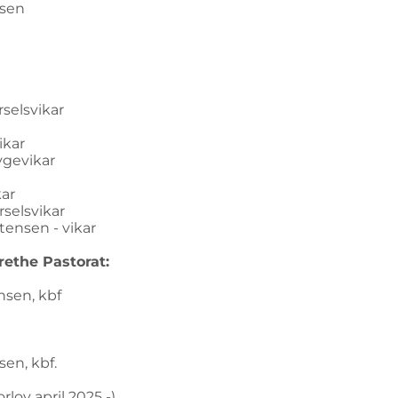
sen
elsvikar
ikar
gevikar
ar
selsvikar
ensen - vikar
ethe Pastorat:
en, kbf
n, kbf.
ov april 2025 -)