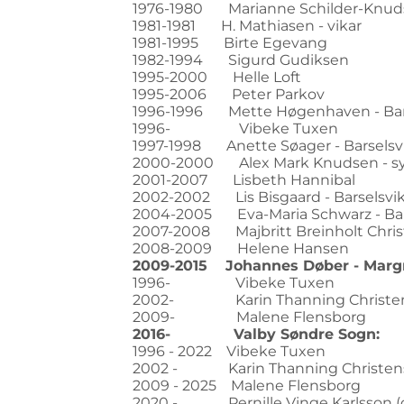
1976-1980 Marianne Schilder-Knud
1981-1981 H. Mathiasen - vikar
1981-1995 Birte Egevang
1982-1994 Sigurd Gudiksen
1995-2000 Helle Loft
1995-2006 Peter Parkov
1996-1996 Mette Høgenhaven - Bars
1996- Vibeke Tuxen
1997-1998 Anette Søager - Barselsv
2000-2000 Alex Mark Knudsen - sy
2001-2007 Lisbeth Hannibal
2002-2002 Lis Bisgaard - Barselsvik
2004-2005 Eva-Maria Schwarz - Bar
2007-2008 Majbritt Breinholt Christ
2008-2009 Helene Hansen
2009-2015 Johannes Døber - Margr
1996- Vibeke Tuxen
2002- Karin Thanning Christens
2009- Malene Flensborg
2016- Valby Søndre Sogn:
1996 - 2022 Vibeke Tuxen
2002 - Karin Thanning Christense
2009 - 2025 Malene Flensborg
2020 - Pernille Vinge Karlsson (orl