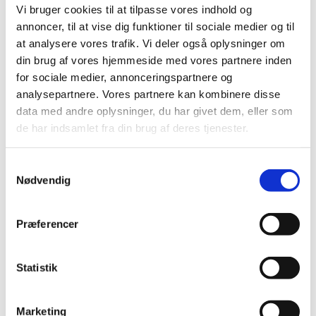
Vi bruger cookies til at tilpasse vores indhold og
Blandt årets bygnings- og indretningsprojekter kan
annoncer, til at vise dig funktioner til sociale medier og til
nævnes: Indretningen af mødelokale i det tidligere
at analysere vores trafik. Vi deler også oplysninger om
sakristi i Johannes Døbers Kirke, ny løber til
kirkerummet i Johannes Døbers Kirke, der er klar til
din brug af vores hjemmeside med vores partnere inden
julens gudstjenester, og indretning af
for sociale medier, annonceringspartnere og
kontorlokalerne i Trekronergade 3b, hvor sognets
analysepartnere. Vores partnere kan kombinere disse
administration og kordegne holder til.
data med andre oplysninger, du har givet dem, eller som
de har indsamlet fra din brug af deres tjenester.
Nye præster og medarbejdere
Samtykkevalg
1. december kunne vi glæde os over at byde
Nødvendig
velkommen til vores to nye præster: Iris Thalbitzer
og Anders Tangaa Jensen. De blev indsat ved
gudstjenesten 2. søndag i advent i Johannes
Præferencer
Døbers Kirke.
I august tiltrådte vores nye administrative leder,
Statistik
Svend, og vi har desuden ansat en
kommunikationsmedarbejder og en ny kirketjener.
I den forbindelse vil jeg gerne rette en stor tak til
Marketing