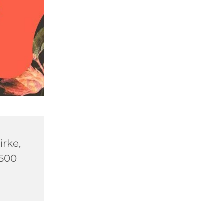
rke,
2500