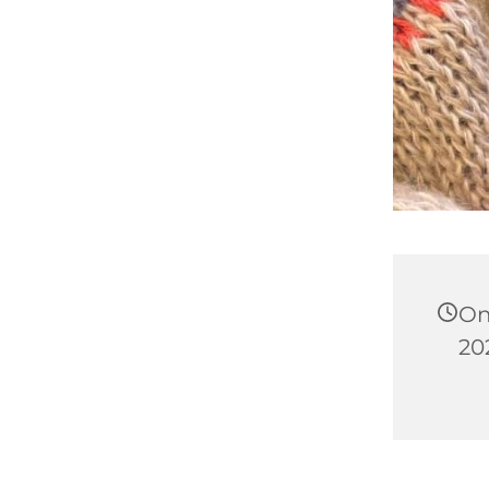
On
202