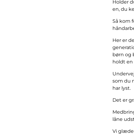
Holder du
en, du ke
Så kom fo
håndarbe
Her er de
generati
børn og b
holdt en 
Undervejs
som du m
har lyst.
Det er gr
Medbring 
låne udst
Vi glæder