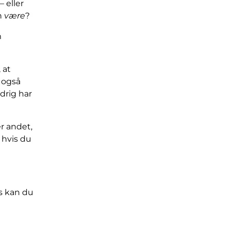
 eller
n
være
?
m
 at
 også
drig har
er andet,
hvis du
rs kan du