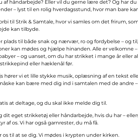
 af håndarbejde? Eller vil du gerne lære det? Og har du –
nder – lyst til en rolig hverdagsstund, hvor man bare ka
rbi til Strik & Samtale, hvor vi samles om det frirum, so
jde kan tilbyde.
r plads til både snak og nærvær, ro og fordybelse – og til,
oner kan mødes og hjælpe hinanden. Alle er velkomne –
abyer – og uanset, om du har strikket i mange år eller al
strikkepind eller hæklenål før.
 hører vi et lille stykke musik, oplæsning af en tekst ell
åske kan bære med dig ind i samtalen med de andre – 
atis at deltage, og du skal ikke melde dig til.
dit eget strikketøj eller håndarbejde, hvis du har – elle
yr af os. Vi har også garnrester, du må få.
 os til at se dig. Vi mødes i krypten under kirken.