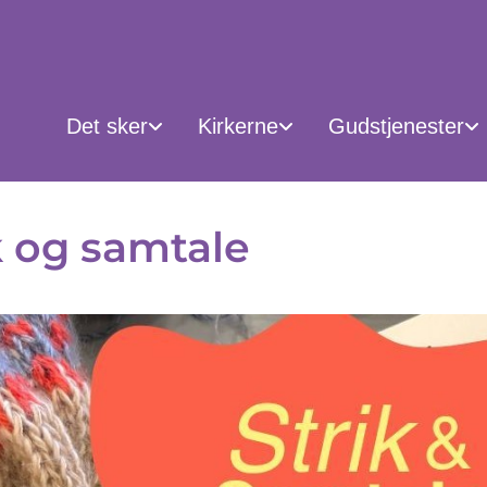
Det sker
Kirkerne
Gudstjenester
k og samtale