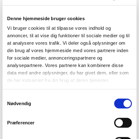
hvis du har – ellers kan du låne udstyr af os. Vi
har også garnrester, du må få.
Denne hjemmeside bruger cookies
Vi glæder os til at se dig. Vi mødes i krypten
Vi bruger cookies til at tilpasse vores indhold og
under kirken.
annoncer, til at vise dig funktioner til sociale medier og til
at analysere vores trafik. Vi deler også oplysninger om
din brug af vores hjemmeside med vores partnere inden
for sociale medier, annonceringspartnere og
analysepartnere. Vores partnere kan kombinere disse
data med andre oplysninger, du har givet dem, eller som
de har indsamlet fra din brug af deres tjenester.
Samtykkevalg
Nødvendig
Præferencer