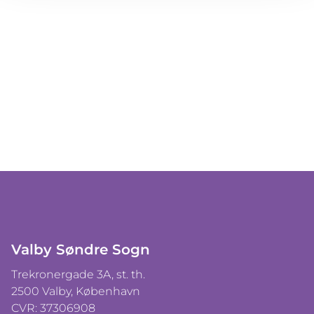
Valby Søndre Sogn
Trekronergade 3A, st. th.
2500 Valby, København
CVR: 37306908