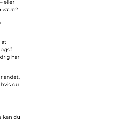
 eller
n
være
?
m
 at
 også
drig har
er andet,
hvis du
rs kan du