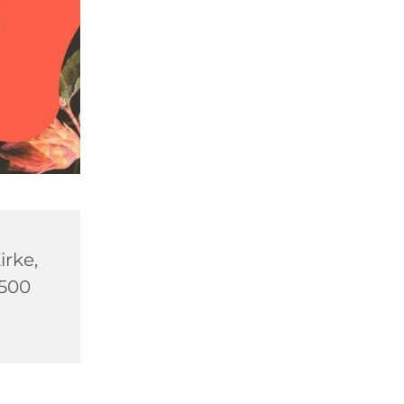
rke,
2500