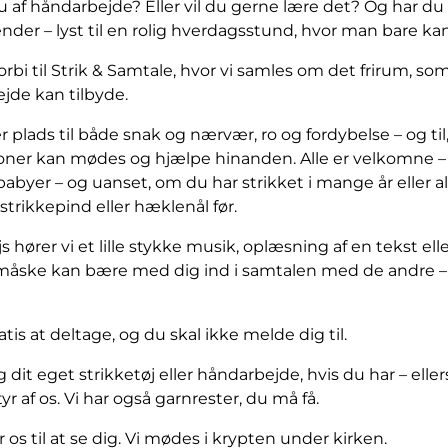
 af håndarbejde? Eller vil du gerne lære det? Og har du –
nder – lyst til en rolig hverdagsstund, hvor man bare ka
rbi til Strik & Samtale, hvor vi samles om det frirum, so
jde kan tilbyde.
r plads til både snak og nærvær, ro og fordybelse – og til,
oner kan mødes og hjælpe hinanden. Alle er velkomne –
abyer – og uanset, om du har strikket i mange år eller al
strikkepind eller hæklenål før.
 hører vi et lille stykke musik, oplæsning af en tekst ell
åske kan bære med dig ind i samtalen med de andre – 
atis at deltage, og du skal ikke melde dig til.
dit eget strikketøj eller håndarbejde, hvis du har – elle
yr af os. Vi har også garnrester, du må få.
 os til at se dig. Vi mødes i krypten under kirken.