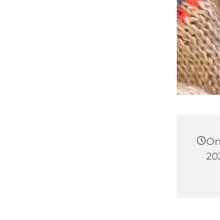
On
202