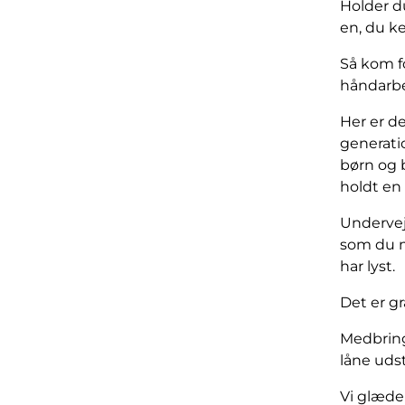
Holder du
en, du ke
Så kom fo
håndarbe
Her er de
generati
børn og b
holdt en 
Undervejs
som du m
har lyst.
Det er gr
Medbring 
låne udst
Vi glæder