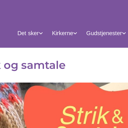
Det sker
Kirkerne
Gudstjenester
k og samtale