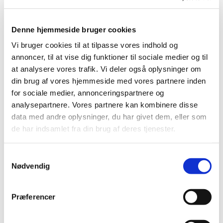
hvis du har – ellers kan du låne udstyr af os. Vi
har også garnrester, du må få.
Denne hjemmeside bruger cookies
Vi glæder os til at se dig. Vi mødes i krypten
Vi bruger cookies til at tilpasse vores indhold og
under kirken.
annoncer, til at vise dig funktioner til sociale medier og til
at analysere vores trafik. Vi deler også oplysninger om
din brug af vores hjemmeside med vores partnere inden
for sociale medier, annonceringspartnere og
analysepartnere. Vores partnere kan kombinere disse
data med andre oplysninger, du har givet dem, eller som
de har indsamlet fra din brug af deres tjenester.
Samtykkevalg
Nødvendig
Præferencer