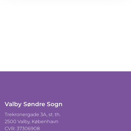
Valby Søndre Sogn
Trekronergade 3A, st. th.
2500 Valby, København
CVR: 37306908