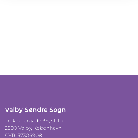
Valby Søndre Sogn
Trekronergade 3A, st. th.
2500 Valby, København
CVR: 37306908