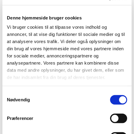
hvis du har – ellers kan du låne udstyr af os. Vi
har også garnrester, du må få.
Denne hjemmeside bruger cookies
Vi glæder os til at se dig. Vi mødes i krypten
Vi bruger cookies til at tilpasse vores indhold og
under kirken.
annoncer, til at vise dig funktioner til sociale medier og til
at analysere vores trafik. Vi deler også oplysninger om
din brug af vores hjemmeside med vores partnere inden
for sociale medier, annonceringspartnere og
analysepartnere. Vores partnere kan kombinere disse
data med andre oplysninger, du har givet dem, eller som
de har indsamlet fra din brug af deres tjenester.
Samtykkevalg
Nødvendig
Præferencer