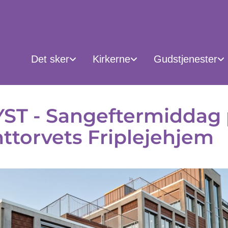
Det sker
Kirkerne
Gudstjenester
ST - Sangeftermiddag
ttorvets Friplejehjem