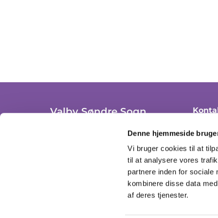
Valby Søndre Sogn
Konta
+ 45 36
Trekronergade 3A, st. th.
Denne hjemmeside bruger
2500 Valby, København
valby
Vi bruger cookies til at til
CVR: 37306908
til at analysere vores tra
Se åbn
partnere inden for sociale
kombinere disse data med a
af deres tjenester.