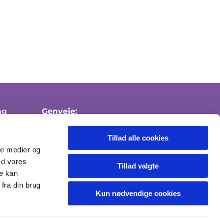
ng
Genveje:
Medlemskab af folkekirken
Tillad alle cookies
Attester
ale medier og
ed vores
Send sikker mail
Tillad valgte
re kan
fra din brug
Kun nødvendige cookies