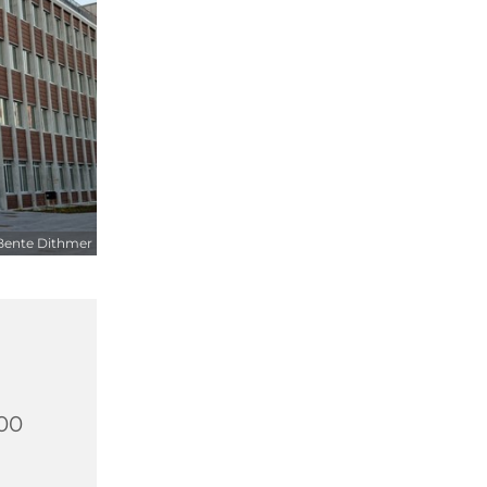
Bente Dithmer
500