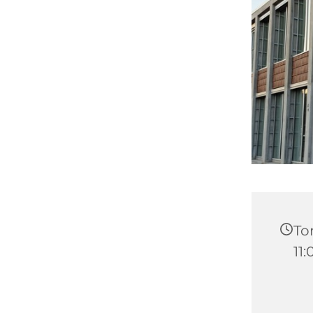
Tor
11: