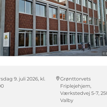
© 
sdag 9. juli 2026, kl.
Grønttorvets
00
Friplejehjem,
Værkstedvej 5-7, 2
Valby