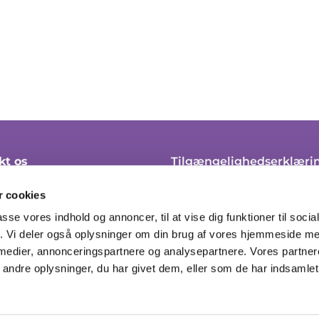
kt os
Tilgængelighedserklæri
 45 21 10
Klagevejledning
 cookies
soendre.sogn@km.dk
Cookie-politik
passe vores indhold og annoncer, til at vise dig funktioner til soci
fik. Vi deler også oplysninger om din brug af vores hjemmeside m
ingstider her
Tilmeld til nyhedsbrev
 medier, annonceringspartnere og analysepartnere. Vores partne
ndre oplysninger, du har givet dem, eller som de har indsamlet 
Privatlivspolitik
Log på ChurchDesk