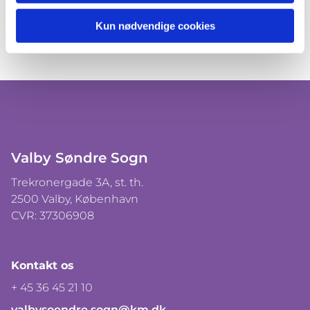
Kun nødvendige cookies
Valby Søndre Sogn
Trekronergade 3A, st. th.
2500 Valby, København
CVR: 37306908
Kontakt os
+ 45 36 45 21 10
valbysoendre.sogn@km.dk