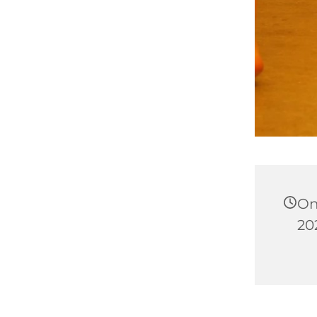
On
202