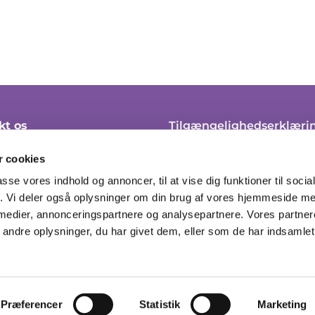
kt os
Tilgængelighedserklæri
 45 21 10
Klagevejledning
 cookies
soendre.sogn@km.dk
Cookie-politik
passe vores indhold og annoncer, til at vise dig funktioner til soci
fik. Vi deler også oplysninger om din brug af vores hjemmeside m
ingstider her
Tilmeld til nyhedsbrev
 medier, annonceringspartnere og analysepartnere. Vores partne
ndre oplysninger, du har givet dem, eller som de har indsamlet 
Privatlivspolitik
Log på ChurchDesk
Præferencer
Statistik
Marketing