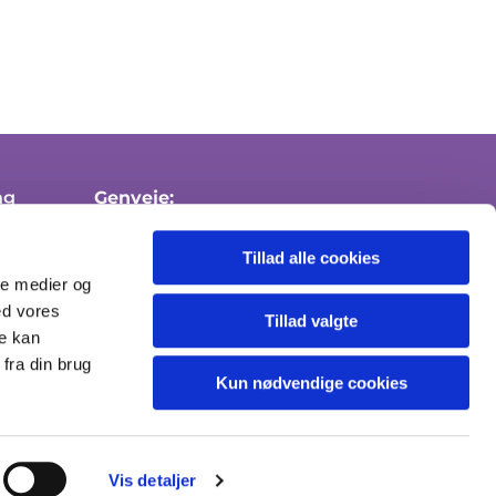
ng
Genveje:
Medlemskab af folkekirken
Tillad alle cookies
Attester
ale medier og
ed vores
Send sikker mail
Tillad valgte
re kan
fra din brug
Kun nødvendige cookies
Vis detaljer