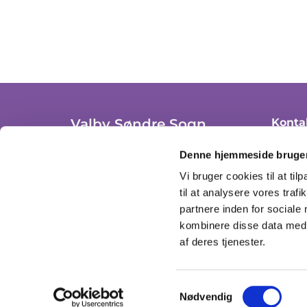
Valby Søndre Sogn
Konta
+ 45 36
Trekronergade 3A, st. th.
Denne hjemmeside bruger
2500 Valby, København
valby
Vi bruger cookies til at til
CVR: 37306908
til at analysere vores tra
Se åbn
partnere inden for sociale
kombinere disse data med a
af deres tjenester.
Samtykkevalg
Nødvendig