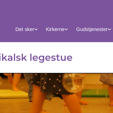
Det sker
Kirkerne
Gudstjenester
kalsk legestue