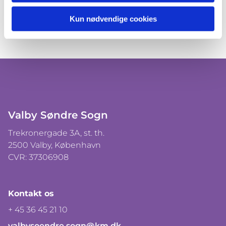
Kun nødvendige cookies
Valby Søndre Sogn
Trekronergade 3A, st. th.
2500 Valby, København
CVR: 37306908
Kontakt os
+ 45 36 45 21 10
valbysoendre.sogn@km.dk