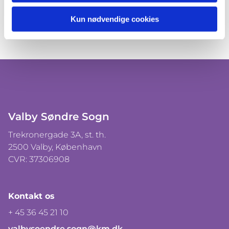
Kun nødvendige cookies
Valby Søndre Sogn
Trekronergade 3A, st. th.
2500 Valby, København
CVR: 37306908
Kontakt os
+ 45 36 45 21 10
valbysoendre.sogn@km.dk