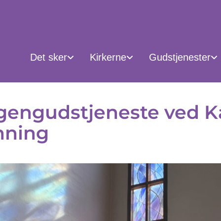
Det sker
Kirkerne
Gudstjenester
engudstjeneste ved K
nning