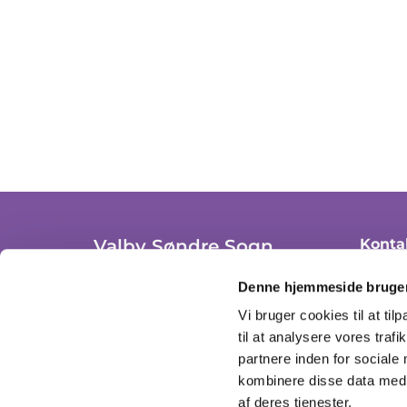
Valby Søndre Sogn
Konta
+ 45 36
Trekronergade 3A, st. th.
Denne hjemmeside bruger
2500 Valby, København
valby
Vi bruger cookies til at til
CVR: 37306908
til at analysere vores tra
Se åbn
partnere inden for sociale
kombinere disse data med a
af deres tjenester.