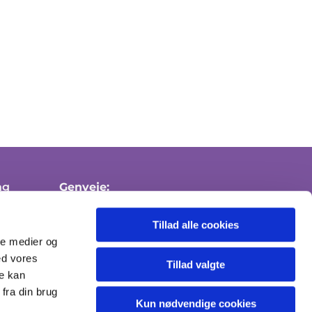
ng
Genveje:
Medlemskab af folkekirken
Tillad alle cookies
Attester
ale medier og
ed vores
Send sikker mail
Tillad valgte
re kan
fra din brug
Kun nødvendige cookies