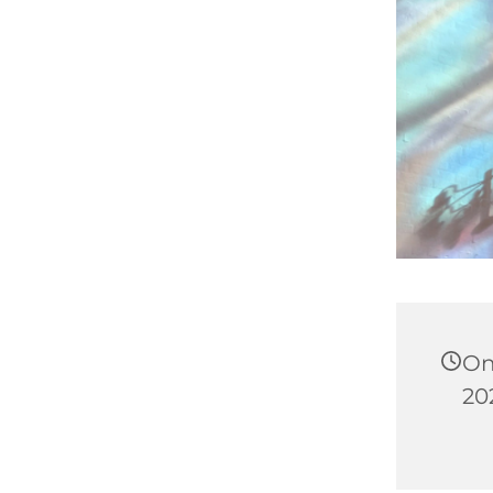
On
202