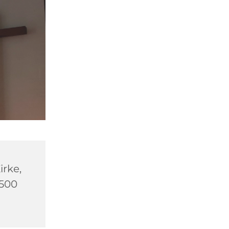
rke,
2500