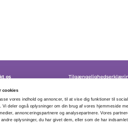
kt os
Tilgængelighedserklæri
 45 21 10
Klagevejledning
 cookies
soendre.sogn@km.dk
Cookie-politik
passe vores indhold og annoncer, til at vise dig funktioner til soci
fik. Vi deler også oplysninger om din brug af vores hjemmeside m
ingstider her
Tilmeld til nyhedsbrev
 medier, annonceringspartnere og analysepartnere. Vores partne
ndre oplysninger, du har givet dem, eller som de har indsamlet 
Privatlivspolitik
Log på ChurchDesk