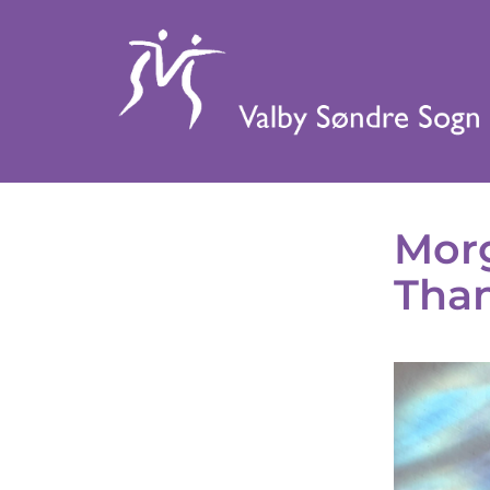
Morg
Tha