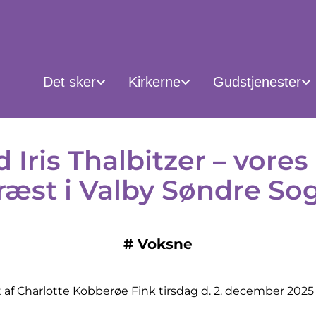
Det sker
Kirkerne
Gudstjenester
 Iris Thalbitzer – vores
ræst i Valby Søndre So
#
Voksne
af Charlotte Kobberøe Fink tirsdag d. 2. december 2025 k