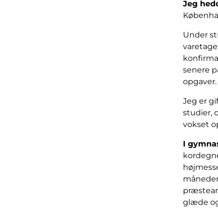
Jeg hedd
København
Under stu
varetage
konfirma
senere p
opgaver.
Jeg er gi
studier, 
vokset o
I gymnasi
kordegne
højmessen
måneder 
præstear
glæde og 