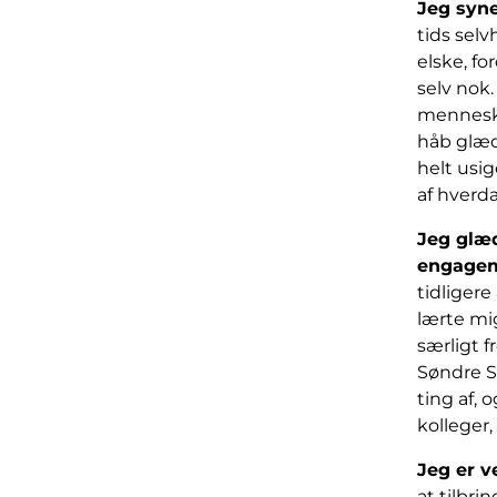
Jeg syn
tids sel
elske, fo
selv nok.
menneske
håb glæde
helt usig
af hverd
Jeg glæd
engage
tidliger
lærte mi
særligt f
Søndre So
ting af, 
kolleger,
Jeg er v
at tilbri