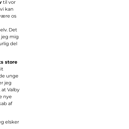
v
til vor
vi kan
 være os
elv. Det
r jeg mig
rlig del
ts store
it
 de unge
r jeg
 at Valby
ve nye
kab af
eg elsker