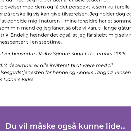
plevelser med dem og få det perspektiv, som kulturelle
r på forskellig vis kan give tilværelsen. Jeg holder dog o
 at opholde mig i naturen – mine forældre har et somme
, som min mand og jeg låner, så ofte vi kan, til lange gåtu
rik. Endelig hænder det også, at jeg får slæbt mig selv 
tnesscenter til en steptime.
lbitzer begyndte i Valby Søndre Sogn 1. december 2025.
 7. december er alle inviteret til at være med til
lsesgudstjenesten for hende og Anders Tangaa Jensen kl
 Døbers Kirke.
Du vil måske også kunne lide...