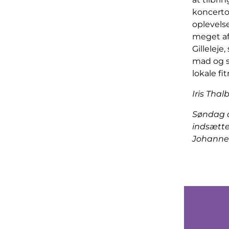
koncerto
oplevelse
meget af
Gilleleje
mad og st
lokale fi
Iris Tha
Søndag d.
indsætte
Johannes