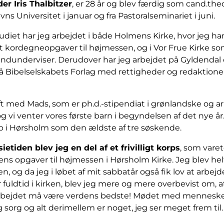
er Iris Thalbitzer
, er 28 år og blev færdig som cand.theol
s Universitet i januar og fra Pastoralseminariet i juni.
diet har jeg arbejdet i både Holmens Kirke, hvor jeg ha
t kordegneopgaver til højmessen, og i Vor Frue Kirke s
ndunderviser. Derudover har jeg arbejdet på Gyldendal
å Bibelselskabets Forlag med rettigheder og redaktionel
ft med Mads, som er ph.d.-stipendiat i grønlandske og ar
og vi venter vores første barn i begyndelsen af det nye år.
p i Hørsholm som den ældste af tre søskende.
etiden blev jeg en del af et frivilligt korps
, som vare
ns opgaver til højmessen i Hørsholm Kirke. Jeg blev helt
, og da jeg i løbet af mit sabbatår også fik lov at arbej
fuldtid i kirken, blev jeg mere og mere overbevist om, a
bejdet må være verdens bedste! Mødet med mennesker
sorg og alt derimellem er noget, jeg ser meget frem til.