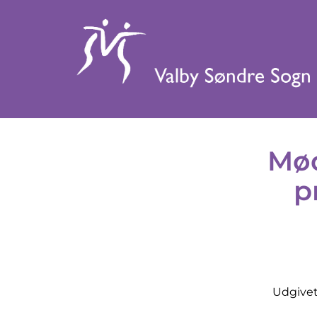
Mød
p
Udgivet 