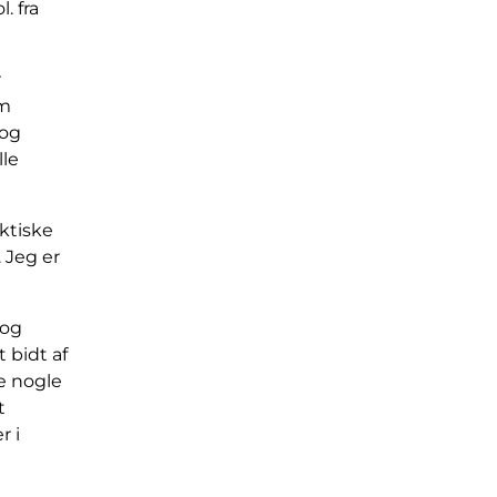
. fra
r
om
 og
le
ktiske
 Jeg er
tog
 bidt af
de nogle
t
 i