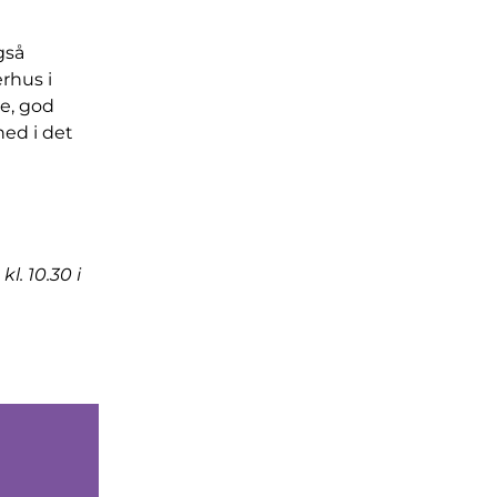
gså
rhus i
re, god
ned i det
. 10.30 i