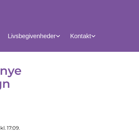
Livsbegivenheder
Kontakt
 nye
gn
l. 17:09.