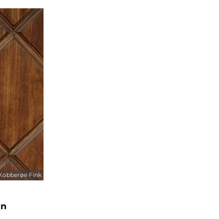
 Kobberøe Fink
gn