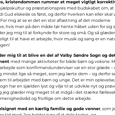
es, kristendommen rummer et meget vigtigt korrekti
vhjælpskultur og præstationspres med budskabet om, at 
rdi Gud elskede os først, og derfor hverken kan eller skal
 For mig at se er det en stor aflastning af det moderne
, hvis man på den måde tør hente håbet uden for sig s
r jeg mig til at forkynde for store og små. Og så glæde
eligt til at have et arbejde, hvor musik og sang er en natu
agen!
er mig til at blive en del af Valby Søndre Sogn og de
ment
med mange aktiviteter for både børn og voksne. M
e arbejde som konfirmandunderviser var en stor glæde –
g mindst lige så meget, som jeg lærte dem – og derfor se
rem til arbejdet med børn og unge. Det er min oplevelse,
gn har en sjælden lyst og vilje til at udvikle nyt og prø
og jeg glæder mig meget til at indgå i det stærke fælless
 menighedsråd og frivillige om dette arbejde.
elsignet med en kærlig familie og gode venner
, som j
nge tid med. Jeg holder især af at dele teater- og