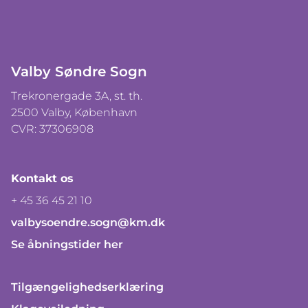
Valby Søndre Sogn
Trekronergade 3A, st. th.
2500 Valby, København
CVR: 37306908
Kontakt os
+ 45 36 45 21 10
valbysoendre.sogn@km.dk
Se åbningstider her
Tilgængelighedserklæring