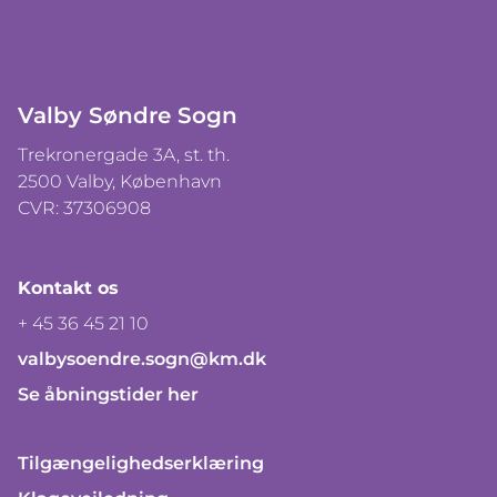
Valby Søndre Sogn
Trekronergade 3A, st. th.
2500 Valby, København
CVR: 37306908
Kontakt os
+ 45 36 45 21 10
valbysoendre.sogn@km.dk
Se åbningstider her
Tilgængelighedserklæring