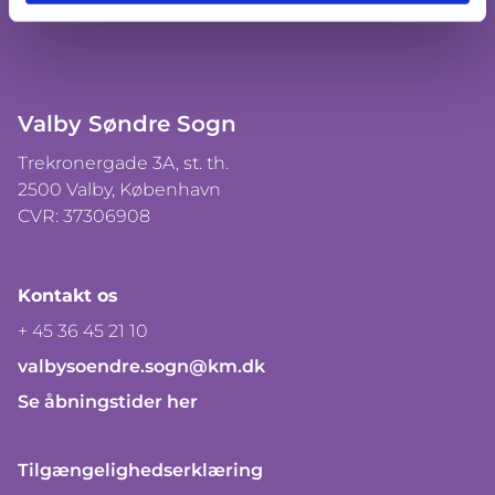
Valby Søndre Sogn
Trekronergade 3A, st. th.
2500 Valby, København
CVR: 37306908
Kontakt os
+ 45 36 45 21 10
valbysoendre.sogn@km.dk
Se åbningstider her
Tilgængelighedserklæring