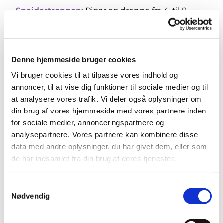
Spejdertroppen:
Piger og drenge fra 4. til 8.
klasse - mødes torsdag kl. 18.30-20.30
Mødested:
-
Margrethekirken, Kirsebærhaven
10, 2500 Valby. I kælderen, indgang mod
Denne hjemmeside bruger cookies
Frugthaven.
Vi bruger cookies til at tilpasse vores indhold og
Kontakt
:
Send en mail til:
annoncer, til at vise dig funktioner til sociale medier og til
kfum.vigerslevgruppe@gmail.com.
at analysere vores trafik. Vi deler også oplysninger om
din brug af vores hjemmeside med vores partnere inden
Har du lyst til at gå til spejder - så læs her
link
for sociale medier, annonceringspartnere og
analysepartnere. Vores partnere kan kombinere disse
data med andre oplysninger, du har givet dem, eller som
de har indsamlet fra din brug af deres tjenester.
Samtykkevalg
Nødvendig