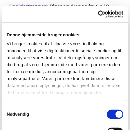
Spejdertroppen:
Piger og drenge fra 4. til 8.
klasse - mødes torsdag kl. 18.30-20.30
Mødested:
-
Margrethekirken, Kirsebærhaven
10, 2500 Valby. I kælderen, indgang mod
Denne hjemmeside bruger cookies
Frugthaven.
Vi bruger cookies til at tilpasse vores indhold og
Kontakt
:
Send en mail til:
annoncer, til at vise dig funktioner til sociale medier og til
kfum.vigerslevgruppe@gmail.com.
at analysere vores trafik. Vi deler også oplysninger om
din brug af vores hjemmeside med vores partnere inden
Har du lyst til at gå til spejder - så læs her
link
for sociale medier, annonceringspartnere og
analysepartnere. Vores partnere kan kombinere disse
data med andre oplysninger, du har givet dem, eller som
de har indsamlet fra din brug af deres tjenester.
Samtykkevalg
Nødvendig