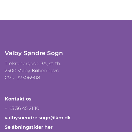
Valby Søndre Sogn
Trekronergade 3A, st. th.
2500 Valby, København
CVR: 37306908
Kontakt os
+ 45 36 45 21 10
valbysoendre.sogn@km.dk
Se åbningstider her