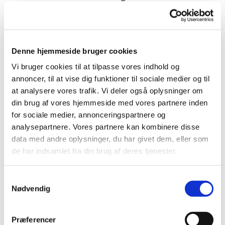
umiddelbar adgang til kirkerummet. Der er
desuden teleslynge i begge kirker.
Efter højmessen byder vi på en kop kaffe og
Denne hjemmeside bruger cookies
hyggeligt samvær i kirken.
Vi bruger cookies til at tilpasse vores indhold og
annoncer, til at vise dig funktioner til sociale medier og til
Alle er hjerteligt velkomne, og vi glæder os til at
at analysere vores trafik. Vi deler også oplysninger om
se dig.
din brug af vores hjemmeside med vores partnere inden
for sociale medier, annonceringspartnere og
analysepartnere. Vores partnere kan kombinere disse
data med andre oplysninger, du har givet dem, eller som
de har indsamlet fra din brug af deres tjenester.
Samtykkevalg
Nødvendig
Præferencer