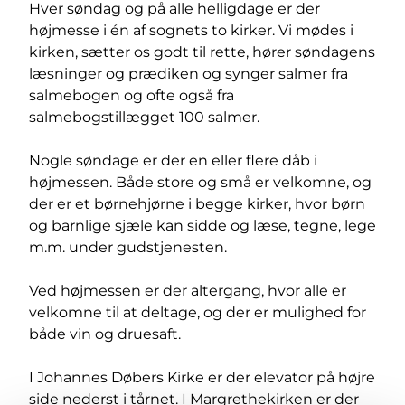
Hver søndag og på alle helligdage er der
højmesse i én af sognets to kirker. Vi mødes i
kirken, sætter os godt til rette, hører søndagens
læsninger og prædiken og synger salmer fra
salmebogen og ofte også fra
salmebogstillægget 100 salmer.
Nogle søndage er der en eller flere dåb i
højmessen. Både store og små er velkomne, og
der er et børnehjørne i begge kirker, hvor børn
og barnlige sjæle kan sidde og læse, tegne, lege
m.m. under gudstjenesten.
Ved højmessen er der altergang, hvor alle er
velkomne til at deltage, og der er mulighed for
både vin og druesaft.
I Johannes Døbers Kirke er der elevator på højre
side nederst i tårnet. I Margrethekirken er der