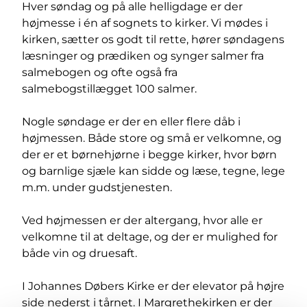
Hver søndag og på alle helligdage er der
højmesse i én af sognets to kirker. Vi mødes i
kirken, sætter os godt til rette, hører søndagens
læsninger og prædiken og synger salmer fra
salmebogen og ofte også fra
salmebogstillægget 100 salmer.
Nogle søndage er der en eller flere dåb i
højmessen. Både store og små er velkomne, og
der er et børnehjørne i begge kirker, hvor børn
og barnlige sjæle kan sidde og læse, tegne, lege
m.m. under gudstjenesten.
Ved højmessen er der altergang, hvor alle er
velkomne til at deltage, og der er mulighed for
både vin og druesaft.
I Johannes Døbers Kirke er der elevator på højre
side nederst i tårnet. I Margrethekirken er der