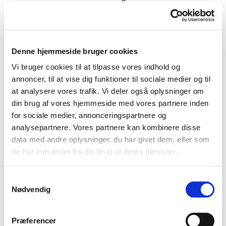
umiddelbar adgang til kirkerummet. Der er
desuden teleslynge i begge kirker.
Efter højmessen byder vi på en kop kaffe og
Denne hjemmeside bruger cookies
hyggeligt samvær i kirken.
Vi bruger cookies til at tilpasse vores indhold og
annoncer, til at vise dig funktioner til sociale medier og til
Alle er hjerteligt velkomne, og vi glæder os til at
at analysere vores trafik. Vi deler også oplysninger om
se dig.
din brug af vores hjemmeside med vores partnere inden
for sociale medier, annonceringspartnere og
analysepartnere. Vores partnere kan kombinere disse
data med andre oplysninger, du har givet dem, eller som
de har indsamlet fra din brug af deres tjenester.
Samtykkevalg
Nødvendig
Præferencer