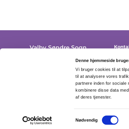
Valby Søndre Sogn
Konta
+ 45 36
Trekronergade 3A, st. th.
Denne hjemmeside bruger
2500 Valby, København
valby
Vi bruger cookies til at til
CVR: 37306908
til at analysere vores tra
Se åbn
partnere inden for sociale
kombinere disse data med a
af deres tjenester.
Samtykkevalg
Nødvendig