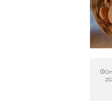
On
202