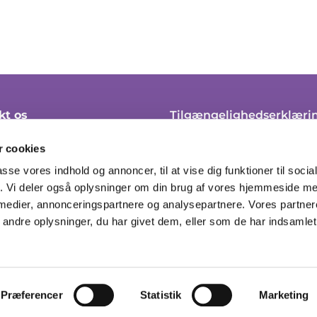
kt os
Tilgængelighedserklæri
 45 21 10
Klagevejledning
 cookies
soendre.sogn@km.dk
Cookie-politik
passe vores indhold og annoncer, til at vise dig funktioner til soci
fik. Vi deler også oplysninger om din brug af vores hjemmeside m
ingstider her
Tilmeld til nyhedsbrev
 medier, annonceringspartnere og analysepartnere. Vores partne
ndre oplysninger, du har givet dem, eller som de har indsamlet 
Privatlivspolitik
Log på ChurchDesk
Præferencer
Statistik
Marketing