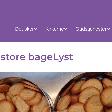
Det sker
Kirkerne
Gudstjenester
store bageLyst