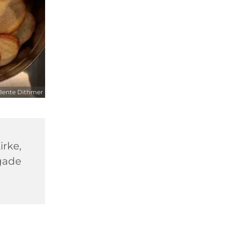
Bente Dithmer
rke,
gade