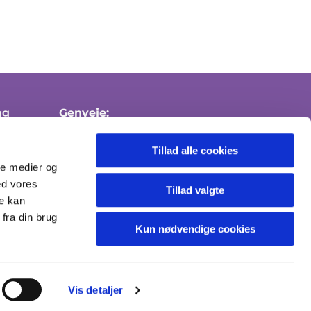
ng
Genveje:
Medlemskab af folkekirken
Tillad alle cookies
Attester
ale medier og
ed vores
Send sikker mail
Tillad valgte
re kan
fra din brug
Kun nødvendige cookies
Vis detaljer