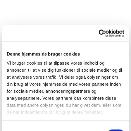
Denne hjemmeside bruger cookies
Vi bruger cookies til at tilpasse vores indhold og
annoncer, til at vise dig funktioner til sociale medier og til
at analysere vores trafik. Vi deler også oplysninger om
din brug af vores hjemmeside med vores partnere inden
for sociale medier, annonceringspartnere og
analysepartnere. Vores partnere kan kombinere disse
data med andre oplysninger, du har givet dem, eller som
Du vil måske også kunne
de har indsamlet fra din brug af deres tjenester.
lide...
Samtykkevalg