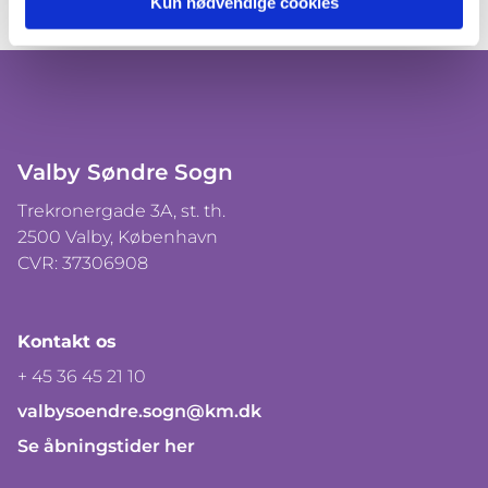
Kun nødvendige cookies
Valby Søndre Sogn
Trekronergade 3A, st. th.
2500 Valby, København
CVR: 37306908
Kontakt os
+ 45 36 45 21 10
valbysoendre.sogn@km.dk
Se åbningstider her