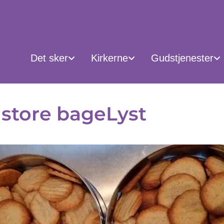
Det sker
Kirkerne
Gudstjenester
store bageLyst