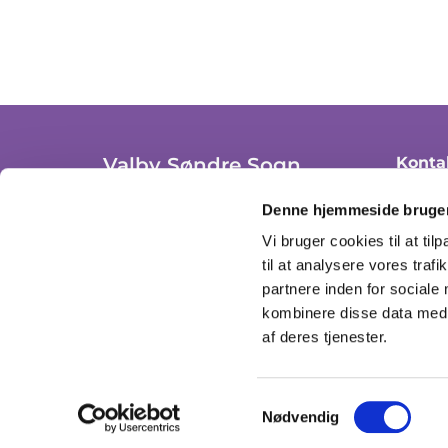
Valby Søndre Sogn
Konta
+ 45 36
Trekronergade 3A, st. th.
Denne hjemmeside bruger
2500 Valby, København
valby
Vi bruger cookies til at til
CVR: 37306908
til at analysere vores tra
Se åbn
partnere inden for sociale
kombinere disse data med a
af deres tjenester.
Samtykkevalg
Nødvendig