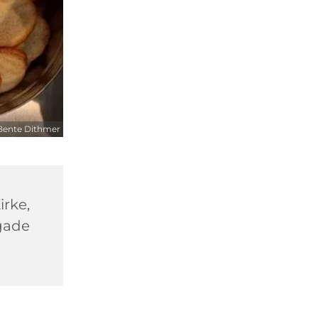
Bente Dithmer
rke,
gade