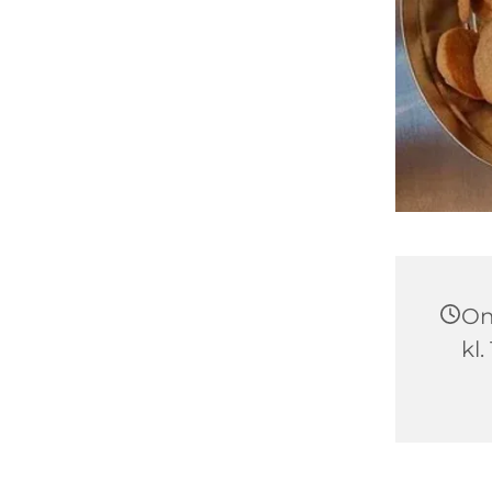
On
kl.