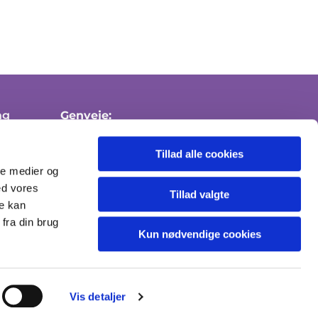
ng
Genveje:
Medlemskab af folkekirken
Tillad alle cookies
Attester
ale medier og
ed vores
Send sikker mail
Tillad valgte
re kan
fra din brug
Kun nødvendige cookies
Vis detaljer