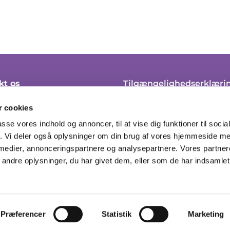
kt os
Tilgængelighedserklæri
 45 21 10
Klagevejledning
 cookies
soendre.sogn@km.dk
Cookie-politik
passe vores indhold og annoncer, til at vise dig funktioner til soci
fik. Vi deler også oplysninger om din brug af vores hjemmeside m
ingstider her
Tilmeld til nyhedsbrev
 medier, annonceringspartnere og analysepartnere. Vores partne
ndre oplysninger, du har givet dem, eller som de har indsamlet 
Privatlivspolitik
Log på ChurchDesk
Præferencer
Statistik
Marketing