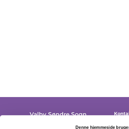
Valby Søndre Sogn
Konta
+ 45 36
Trekronergade 3A, st. th.
Denne hjemmeside bruger