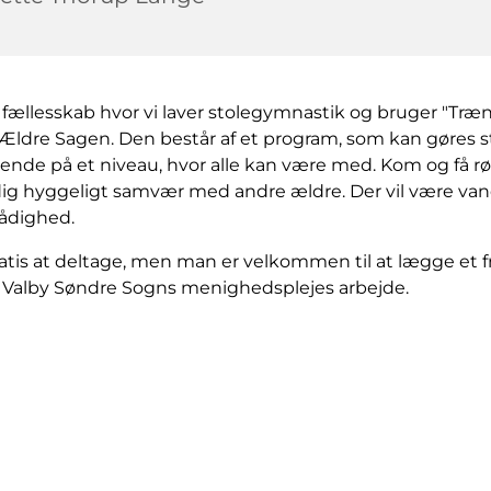
 fællesskab hvor vi laver stolegymnastik og bruger "Træn
ra Ældre Sagen. Den består af et program, som kan gøres 
dende på et niveau, hvor alle kan være med. Kom og få rør
dig hyggeligt samvær med andre ældre. Der vil være vand
 rådighed.
atis at deltage, men man er velkommen til at lægge et fri
il Valby Søndre Sogns menighedsplejes arbejde.