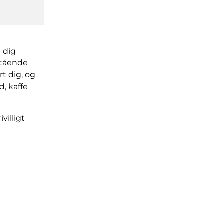
 dig
stående
t dig, og
, kaffe
villigt