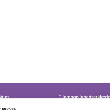
kt os
Tilgængelighedserklæri
 45 21 10
Klagevejledning
 cookies