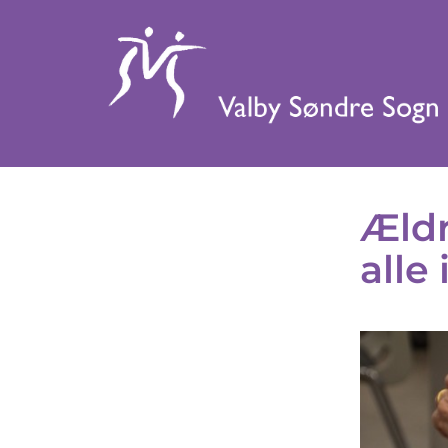
Ældr
alle