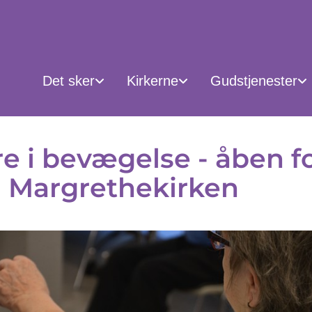
Det sker
Kirkerne
Gudstjenester
e i bevægelse - åben f
 i Margrethekirken