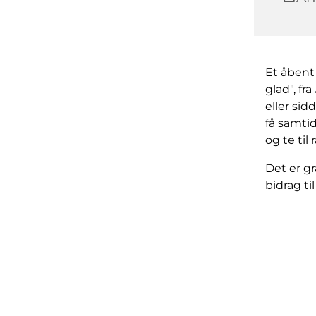
Et åbent
glad", f
eller sid
få samti
og te til
Det er gr
bidrag t