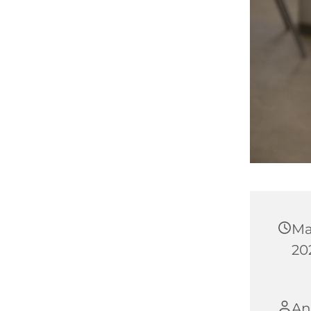
Ma
202
An