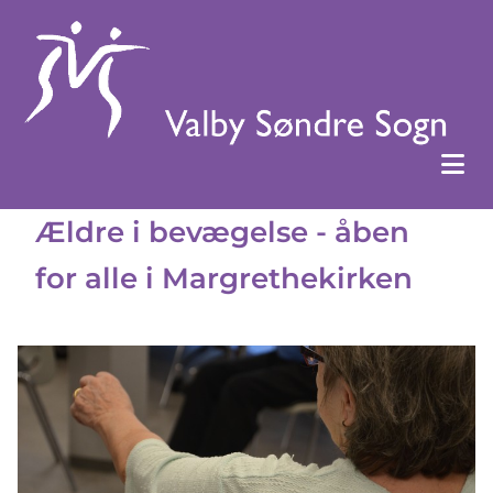
Ældre i bevægelse - åben
for alle i Margrethekirken