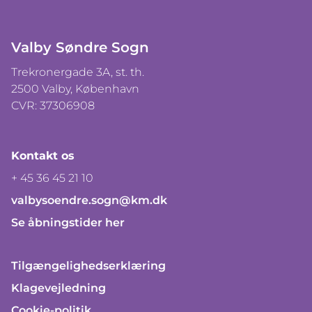
Valby Søndre Sogn
Trekronergade 3A, st. th.
2500 Valby, København
CVR: 37306908
Kontakt os
+ 45 36 45 21 10
valbysoendre.sogn@km.dk
Se åbningstider her
Tilgængelighedserklæring
Klagevejledning
Cookie-politik