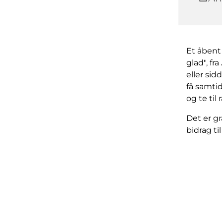
Et åbent
glad", f
eller sid
få samti
og te til
Det er gr
bidrag t