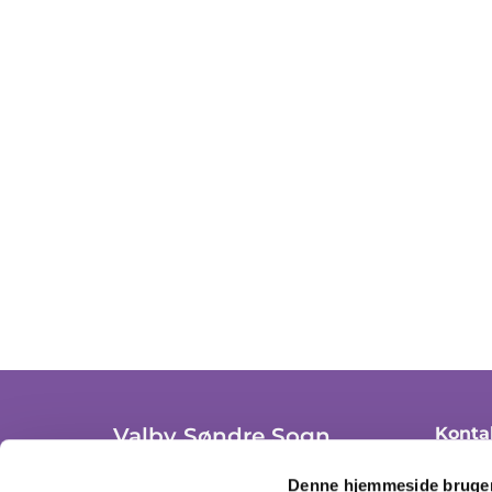
Valby Søndre Sogn
Konta
+ 45 36
Trekronergade 3A, st. th.
Denne hjemmeside bruger