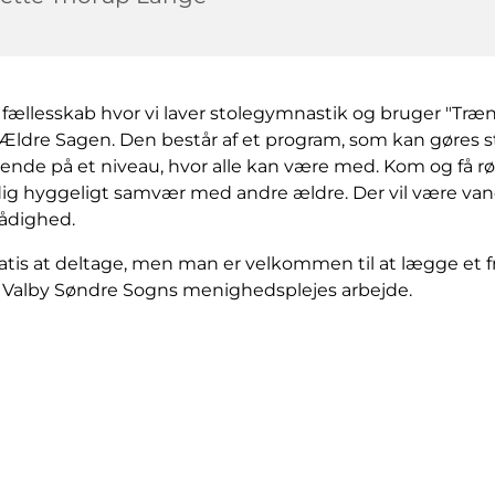
 fællesskab hvor vi laver stolegymnastik og bruger "Træn
ra Ældre Sagen. Den består af et program, som kan gøres 
dende på et niveau, hvor alle kan være med. Kom og få rør
dig hyggeligt samvær med andre ældre. Der vil være vand
 rådighed.
atis at deltage, men man er velkommen til at lægge et fri
il Valby Søndre Sogns menighedsplejes arbejde.