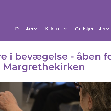
Det sker
Kirkerne
Gudstjenester
e i bevægelse - åben f
 i Margrethekirken