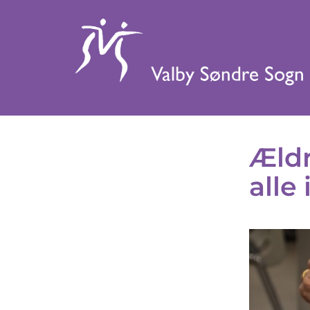
Ældr
alle