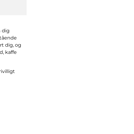
 dig
stående
t dig, og
, kaffe
villigt