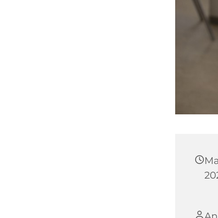
Ma
202
An