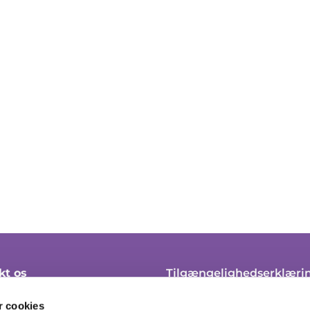
kt os
Tilgængelighedserklæri
 45 21 10
Klagevejledning
 cookies