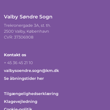
Valby Søndre Sogn
Trekronergade 3A, st. th.
2500 Valby, København
CVR: 37306908
Kontakt os
+ 45 36 45 21 10
valbysoendre.sogn@km.dk
Se åbningstider her
Tilgængelighedserklæring
Klagevejledning
Cookie-politik