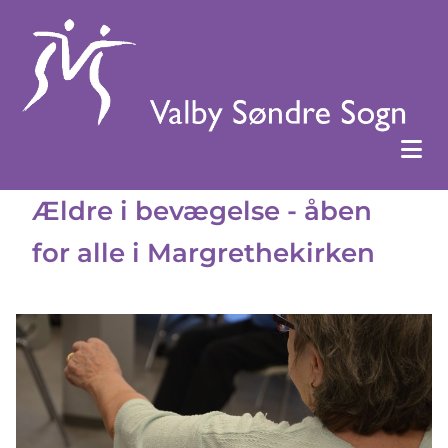
Ældre i bevægelse - åben
for alle i Margrethekirken