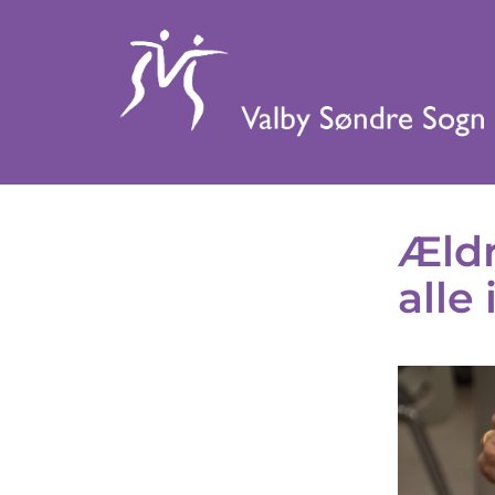
Ældr
alle