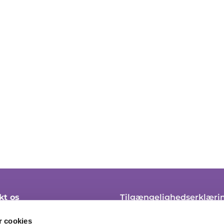
kt os
Tilgængelighedserklæri
 45 21 10
Klagevejledning
 cookies