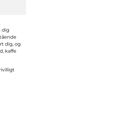
 dig
stående
t dig, og
, kaffe
villigt