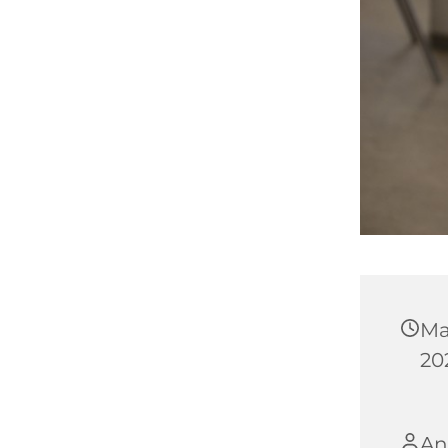
Ma
202
An