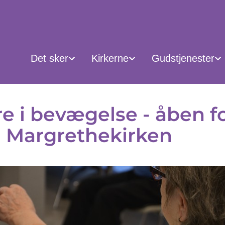
Det sker
Kirkerne
Gudstjenester
e i bevægelse - åben f
 i Margrethekirken