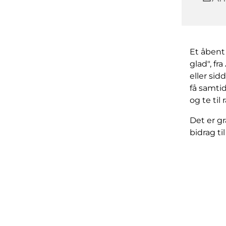
Et åbent
glad", f
eller sid
få samti
og te til
Det er gr
bidrag t