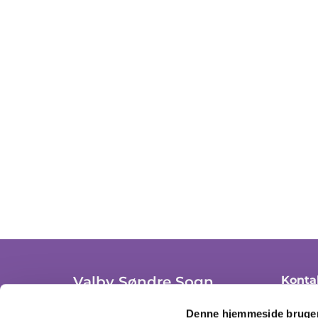
Valby Søndre Sogn
Konta
+ 45 36
Trekronergade 3A, st. th.
Denne hjemmeside bruger