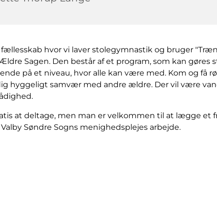
 fællesskab hvor vi laver stolegymnastik og bruger "Træn
ra Ældre Sagen. Den består af et program, som kan gøres 
dende på et niveau, hvor alle kan være med. Kom og få rør
dig hyggeligt samvær med andre ældre. Der vil være vand
 rådighed.
atis at deltage, men man er velkommen til at lægge et fri
il Valby Søndre Sogns menighedsplejes arbejde.