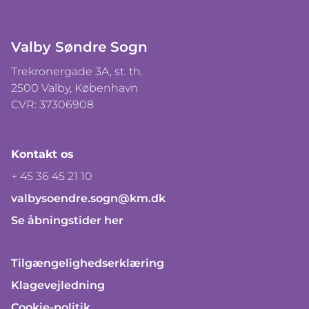
Valby Søndre Sogn
Trekronergade 3A, st. th.
2500 Valby, København
CVR: 37306908
Kontakt os
+ 45 36 45 21 10
valbysoendre.sogn@km.dk
Se åbningstider her
Tilgængelighedserklæring
Klagevejledning
Cookie-politik