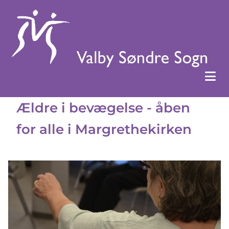
Ældre i bevægelse - åben
for alle i Margrethekirken